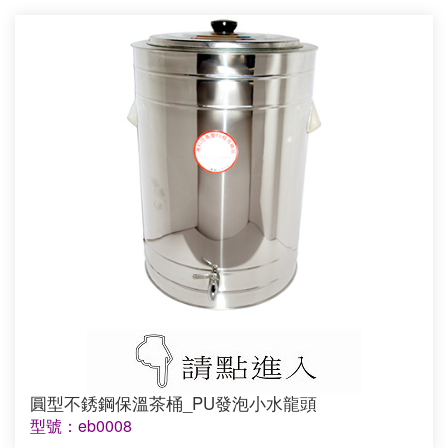
圓型不銹鋼保溫茶桶_PU發泡小水龍頭
型號：eb0008