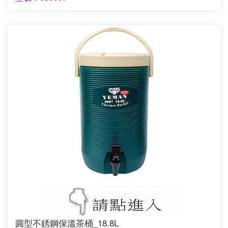
圓型不銹鋼保溫茶桶_18.8L