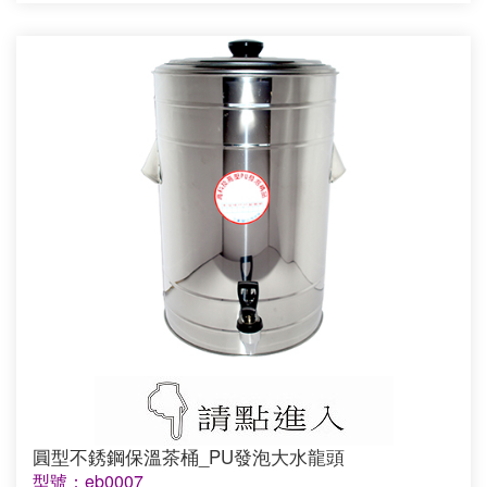
圓型不銹鋼保溫茶桶_PU發泡大水龍頭
型號：eb0007