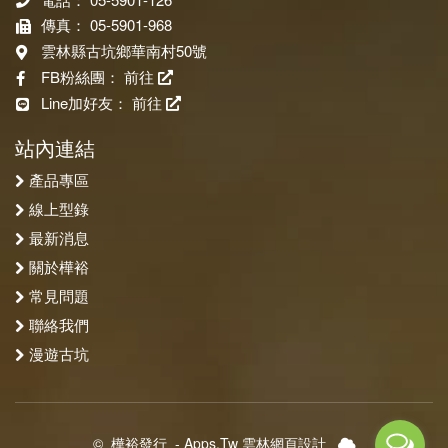
傳真： 05-5901-968
雲林縣古坑鄉華南村50號
FB粉絲團：
前往
Line加好友：
前往
站內連結
產品專區
線上型錄
最新消息
關於樺裕
常見問題
聯絡我們
漫遊古坑
©
樺裕發行
-
Apps.Tw 雲林網頁設計