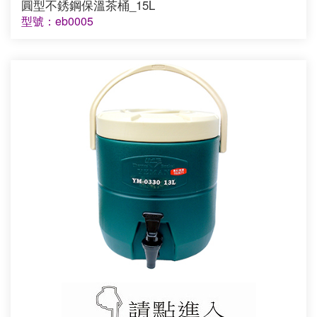
圓型不銹鋼保溫茶桶_15L
型號：eb0005