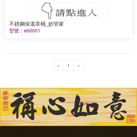
不銹鋼保溫茶桶_妙管家
型號：eb0001
«
1
»