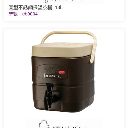
圓型不銹鋼保溫茶桶_13L
型號：eb0004