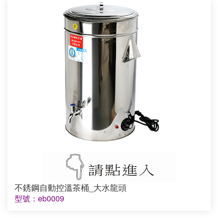
不銹鋼自動控溫茶桶_大水龍頭
型號：eb0009