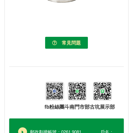
常見問題
fb粉絲團
斗南門市部
古坑展示部
郵政劃撥帳號：0261 9081 戶名：