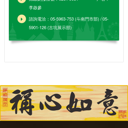
李啟參
諮詢電洽：05-5963-753 (斗南門市部) / 05-
5901-126 (古坑展示部)