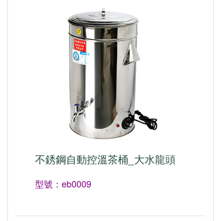
不銹鋼自動控溫茶桶_大水龍頭
型號：eb0009