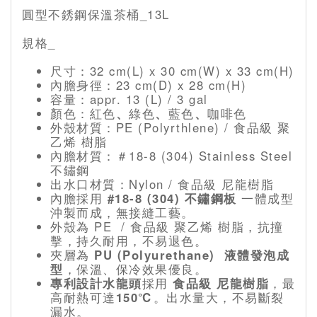
圓型不銹鋼保溫茶桶_13L
規格_
尺寸：32 cm(L) x 30 cm(W) x 33 cm(H)
內膽身徑：23 cm(D) x 28 cm(H)
容量：appr. 13 (L) / 3 gal
顏色：紅色
、
綠色
、
藍色
、
咖啡色
外殼材質：PE (Polyrthlene) / 食品級 聚
乙烯 樹脂
內膽材質：＃18-8 (304) Stainless Steel
不鏽鋼
出水口材質：Nylon / 食品級 尼龍樹脂
內膽採用
#18-8 (304) 不鏽鋼板
一體成型
沖製而成，無接縫工藝。
外殼為 PE / 食品級 聚乙烯 樹脂，抗撞
擊，持久耐用，不易退色。
夾層為
PU (Polyurethane) 液體發泡成
型
，保溫、保冷效果優良。
專利設計水龍頭
採用
食品級 尼龍樹脂
，最
高耐熱可達
150℃
。出水量大，不易斷裂
漏水。