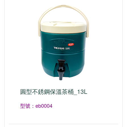
圓型不銹鋼保溫茶桶_13L
型號：eb0004