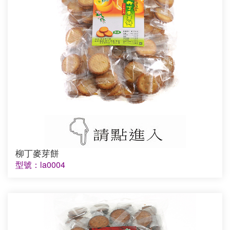
柳丁麥芽餅
型號：la0004