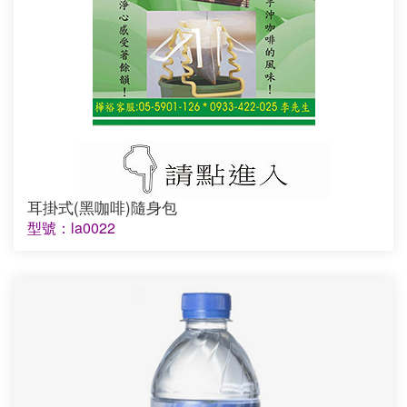
耳掛式(黑咖啡)隨身包
型號：la0022