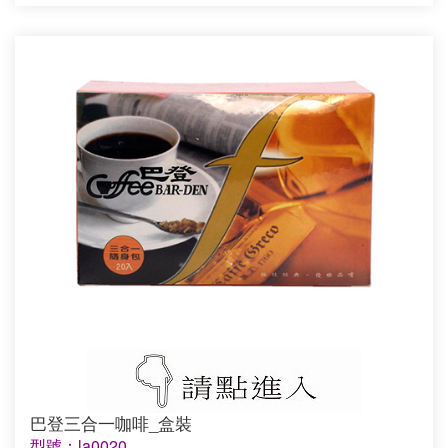
巴登三合一咖啡_盒裝
型號：la0020