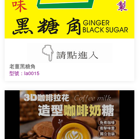
老薑黑糖角
型號：la0015