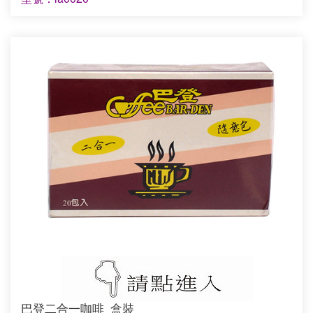
巴登二合一咖啡_盒裝