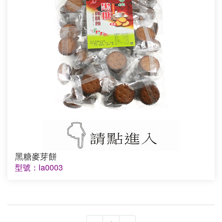
黑糖麥芽餅
型號：la0003