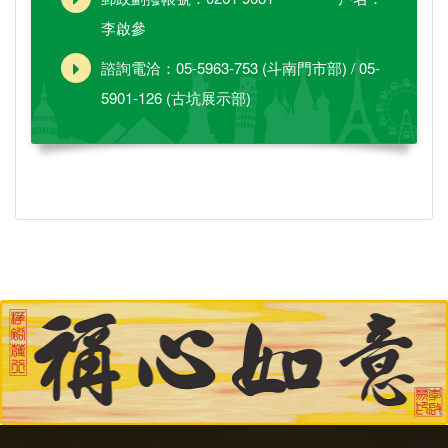
李啟參
諮詢電洽：05-5963-753 (斗南門市部) / 05-
5901-126 (古坑展示部)