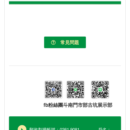
常見問題
fb粉絲團
斗南門市部
古坑展示部
郵政劃撥帳號：0261 9081 戶名：