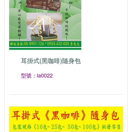
耳掛式(黑咖啡)隨身包
型號：la0022