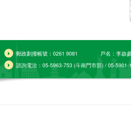
郵政劃撥帳號：0261 9081 戶名：李啟
諮詢電洽：05-5963-753 (斗南門市部) / 05-5901