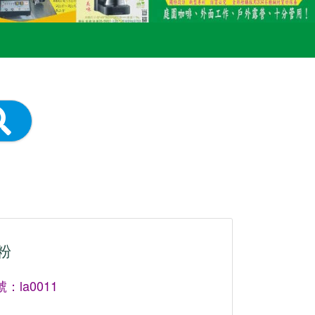
粉
：la0011