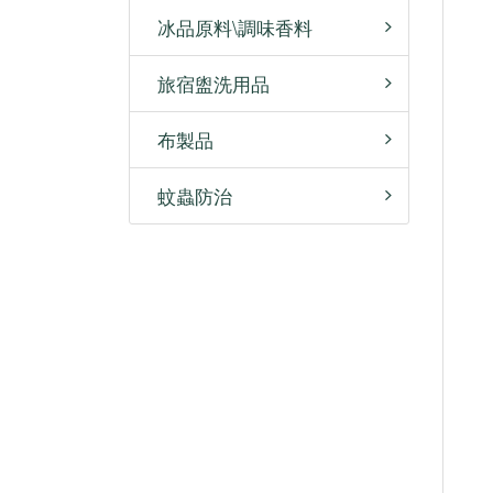
冰品原料\調味香料
旅宿盥洗用品
布製品
蚊蟲防治