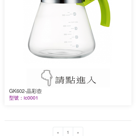
GK602-晶彩壺
型號：ic0001
«
1
»