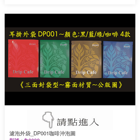
濾泡外袋_DP001咖啡沖泡圖