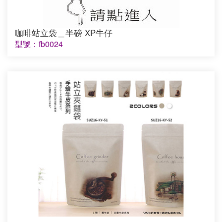
咖啡站立袋＿半磅 XP牛仔
型號：fb0024