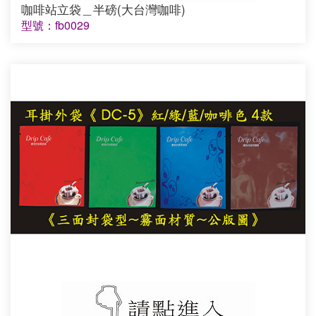
咖啡站立袋＿半磅(大台灣咖啡)
型號：fb0029