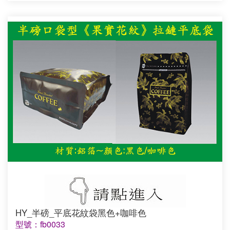
HY_半磅_平底花紋袋黑色+咖啡色
型號：fb0033