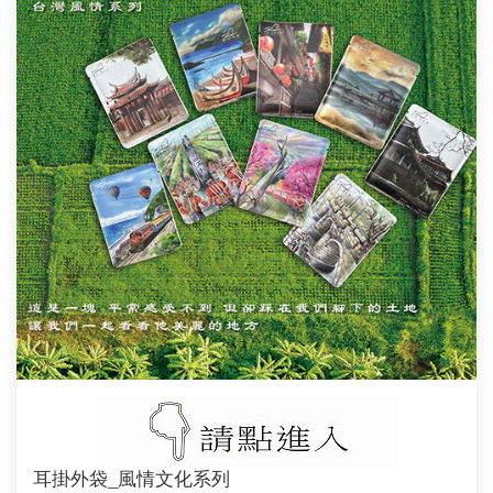
耳掛外袋_風情文化系列