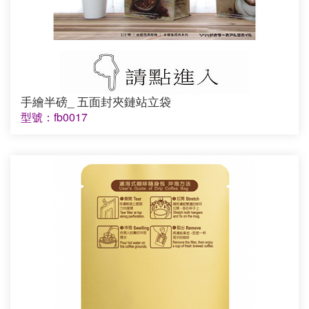
手繪半磅_ 五面封夾鏈站立袋
型號：fb0017