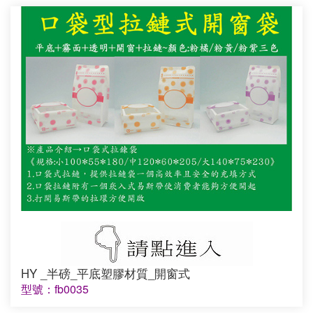
HY _半磅_平底塑膠材質_開窗式
型號：fb0035