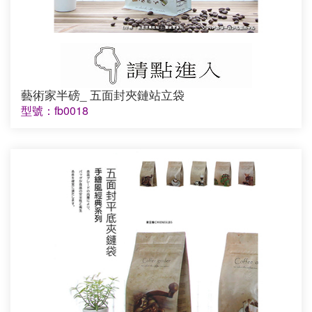
藝術家半磅_ 五面封夾鏈站立袋
型號：fb0018