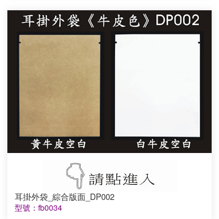
耳掛外袋_綜合版面_DP002
型號：fb0034