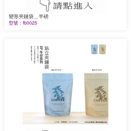
變形夾鏈袋＿半磅
型號：fb0025