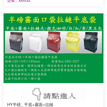
型號：fb0032
HY半磅_ 平底+霧面+拉鏈