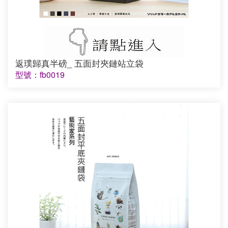
返璞歸真半磅_ 五面封夾鏈站立袋
型號：fb0019