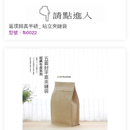
返璞歸真半磅_ 站立夾鏈袋
型號：fb0022