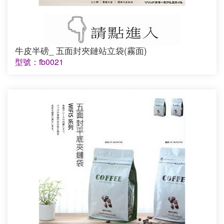
牛皮半磅_ 五面封夾鏈站立袋(霧面)
型號：fb0021