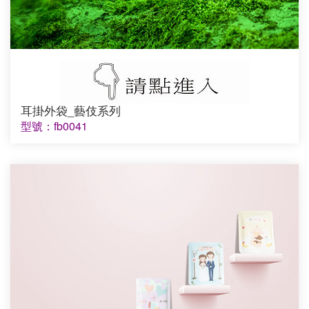
耳掛外袋_藝伎系列
型號：fb0041