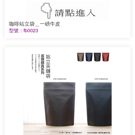
咖啡站立袋＿一磅牛皮
型號：fb0023