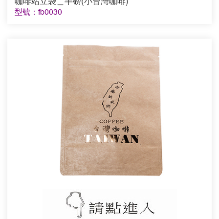
咖啡站立袋＿半磅(小台灣咖啡)
型號：fb0030