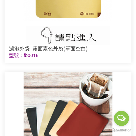
濾泡外袋_霧面素色外袋(單面空白)
型號：fb0016