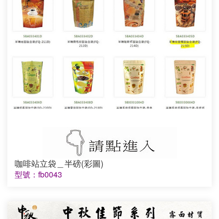
咖啡站立袋＿半磅(彩圖)
型號：fb0043