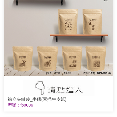
站立夾鏈袋_半磅(素描牛皮紙)
型號：fb0036