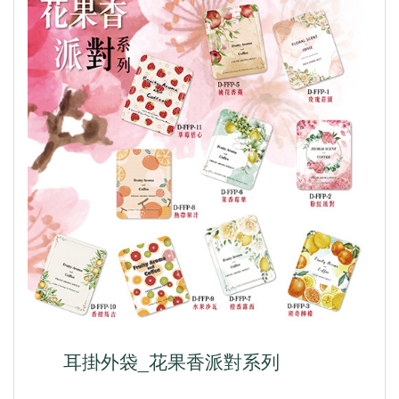
耳掛外袋_花果香派對系列