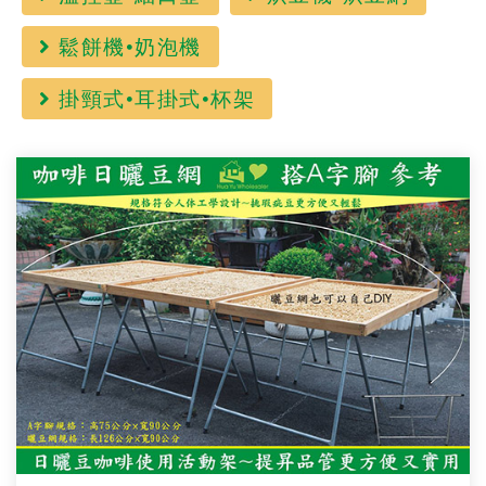
鬆餅機•奶泡機
掛頸式•耳掛式•杯架