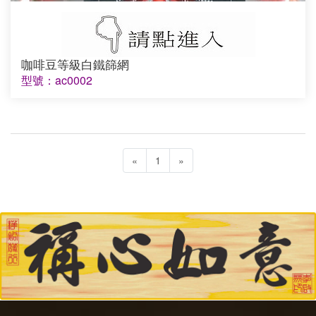
咖啡豆等級白鐵篩網
型號：ac0002
«
1
»