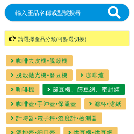
咖啡去皮機•脫殼機
脫殼拋光機•磨豆機
咖啡爐
咖啡機
篩豆機、篩豆網、密封罐
咖啡壺•手沖壺•保溫壺
濾杯•濾紙
計時器•電子秤•溫度計•檢測器
溫控壺•細口壺
烘豆機•烘豆網