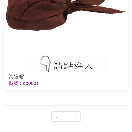
海盜帽
型號：ob0001
«
1
»