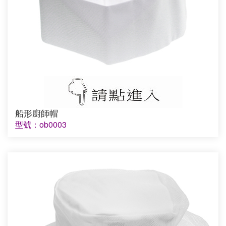
船形廚師帽
型號：ob0003