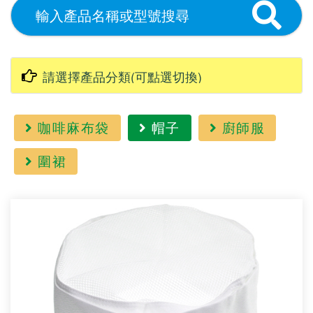
咖啡麻布袋
帽子
廚師服
圍裙