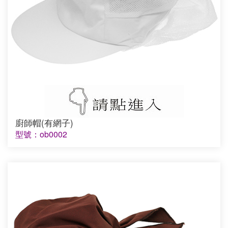
廚師帽(有網子)
型號：ob0002