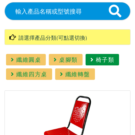
纖維圓桌
桌腳類
椅子類
纖維四方桌
纖維轉盤