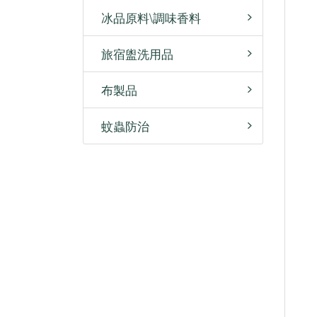
冰品原料\調味香料
旅宿盥洗用品
布製品
蚊蟲防治