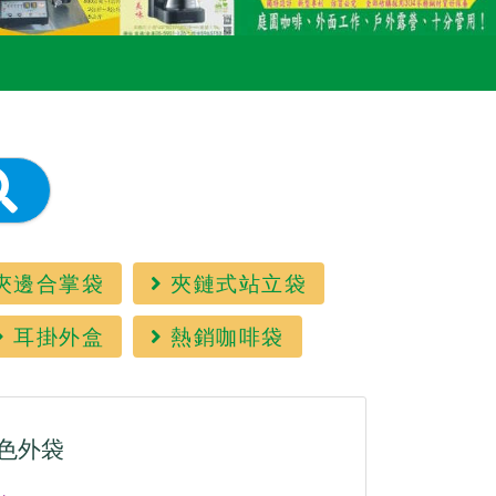
夾邊合掌袋
夾鏈式站立袋
耳掛外盒
熱銷咖啡袋
色外袋