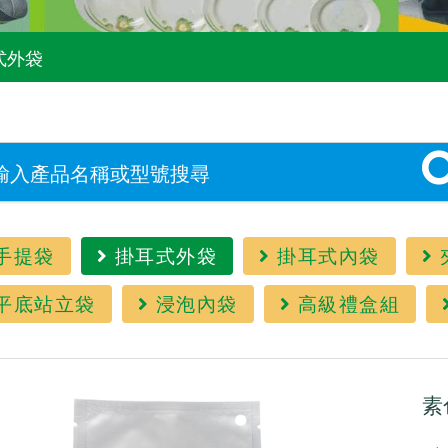
式外袋
手提袋
掛耳式外袋
掛耳式內袋
平底站立袋
浸泡內袋
高級禮盒組
素