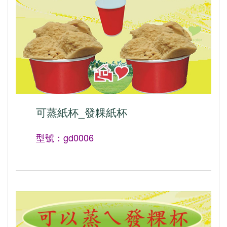
可蒸紙杯_發粿紙杯
型號：gd0006