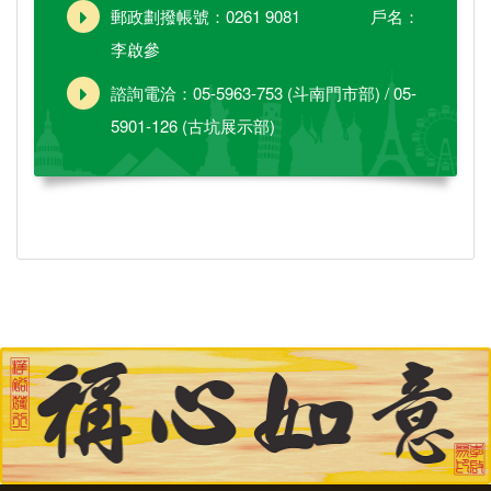
郵政劃撥帳號：0261 9081 戶名：
李啟參
諮詢電洽：05-5963-753 (斗南門市部) / 05-
5901-126 (古坑展示部)