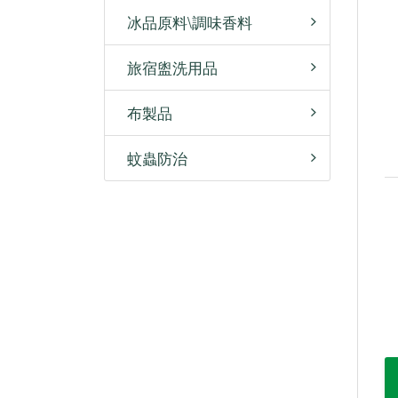
冰品原料\調味香料
旅宿盥洗用品
布製品
蚊蟲防治