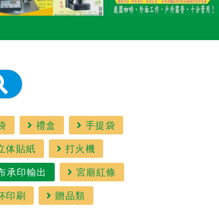
袋
禮盒
手提袋
立体貼紙
打火機
布承印輸出
宮廟紅條
杯印刷
贈品類