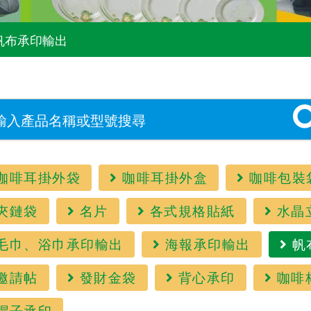
帆布承印輸出
咖啡耳掛外袋
咖啡耳掛外盒
咖啡包裝
夾鏈袋
名片
各式規格貼紙
水晶
毛巾、浴巾承印輸出
海報承印輸出
帆
邀請帖
發財金袋
背心承印
咖啡
帽子承印