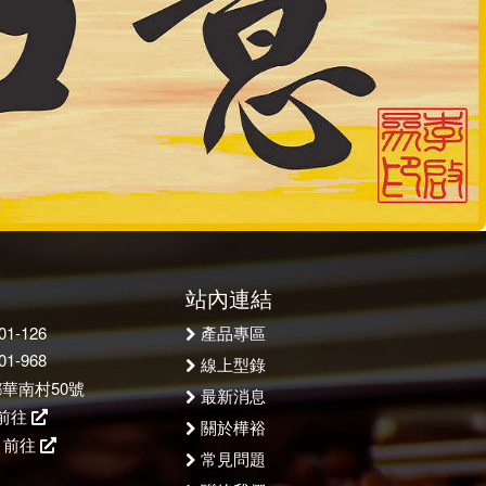
站內連結
產品專區
1-126
1-968
線上型錄
華南村50號
最新消息
前往
關於樺裕
：
前往
常見問題