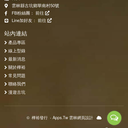
雲林縣古坑鄉華南村50號
FB粉絲團：
前往
Line加好友：
前往
站內連結
產品專區
線上型錄
最新消息
關於樺裕
常見問題
聯絡我們
漫遊古坑
©
樺裕發行
-
Apps.Tw 雲林網頁設計