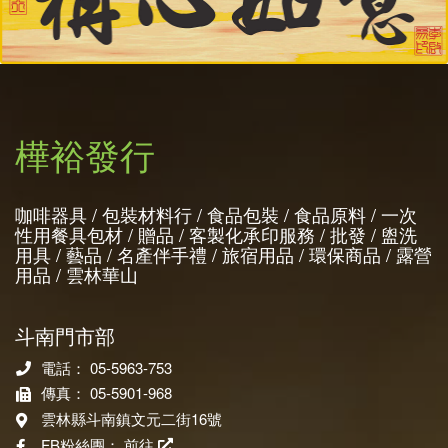
樺裕發行
咖啡器具 / 包裝材料行 / 食品包裝 / 食品原料 / 一次
性用餐具包材 / 贈品 / 客製化承印服務 / 批發 / 盥洗
用具 / 藝品 / 名產伴手禮 / 旅宿用品 / 環保商品 / 露營
用品 / 雲林華山
斗南門市部
電話： 05-5963-753
傳真： 05-5901-968
雲林縣斗南鎮文元二街16號
FB粉絲團：
前往