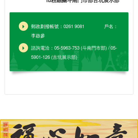
郵政劃撥帳號：0261 9081 戶名：
李啟參
諮詢電洽：05-5963-753 (斗南門市部) / 05-
5901-126 (古坑展示部)