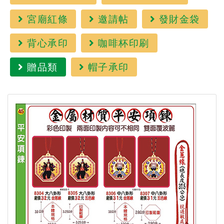
宮廟紅條
邀請帖
發財金袋
背心承印
咖啡杯印刷
贈品類
帽子承印