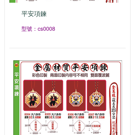
平安項鍊
型號：cs0008