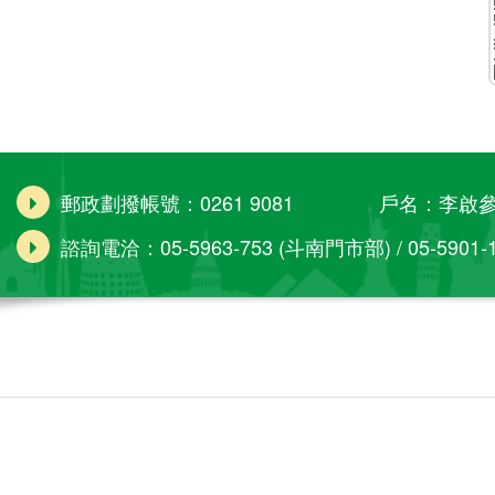
郵政劃撥帳號：0261 9081 戶名：李啟
諮詢電洽：05-5963-753 (斗南門市部) / 05-5901