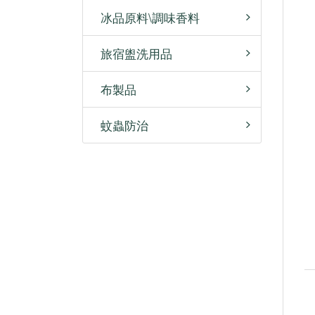
冰品原料\調味香料
旅宿盥洗用品
布製品
蚊蟲防治