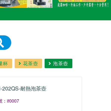
量杯
花茶壺
泡茶壺
H-202QS-耐熱泡茶壺
：if0007