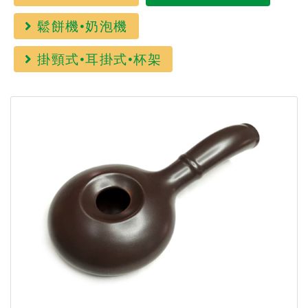
鬆餅機•奶泡機
掛頸式•耳掛式•杯架