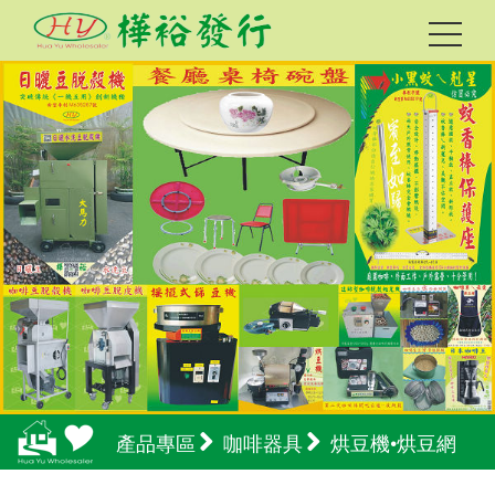
產品專區
咖啡器具
烘豆機•烘豆網