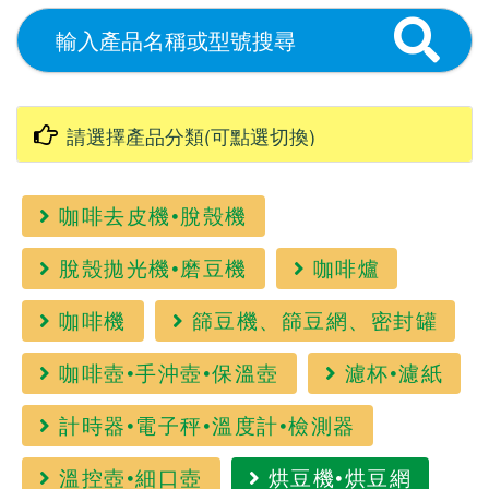
咖啡去皮機•脫殼機
脫殼拋光機•磨豆機
咖啡爐
咖啡機
篩豆機、篩豆網、密封罐
咖啡壺•手沖壺•保溫壺
濾杯•濾紙
計時器•電子秤•溫度計•檢測器
溫控壺•細口壺
烘豆機•烘豆網