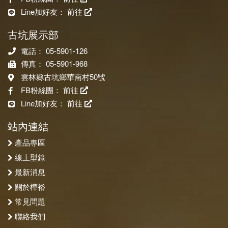
Line加好友：
前往
古坑展示部
電話： 05-5901-126
傳真： 05-5901-968
雲林縣古坑鄉華南村50號
FB粉絲團：
前往
Line加好友：
前往
站內連結
產品專區
線上型錄
最新消息
關於樺裕
常見問題
聯絡我們