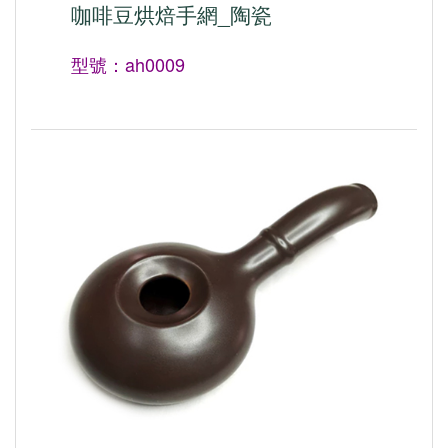
咖啡豆烘焙手網_陶瓷
型號：ah0009