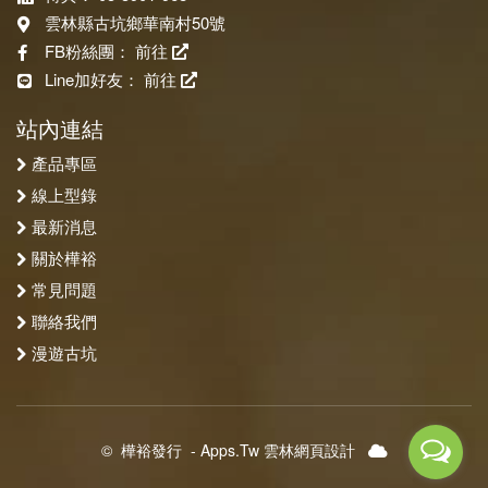
雲林縣古坑鄉華南村50號
FB粉絲團：
前往
Line加好友：
前往
站內連結
產品專區
線上型錄
最新消息
關於樺裕
常見問題
聯絡我們
漫遊古坑
©
樺裕發行
-
Apps.Tw 雲林網頁設計