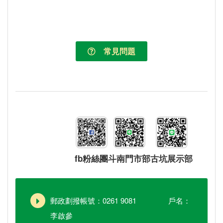
常見問題
fb粉絲團
斗南門市部
古坑展示部
郵政劃撥帳號：0261 9081 戶名：
李啟參