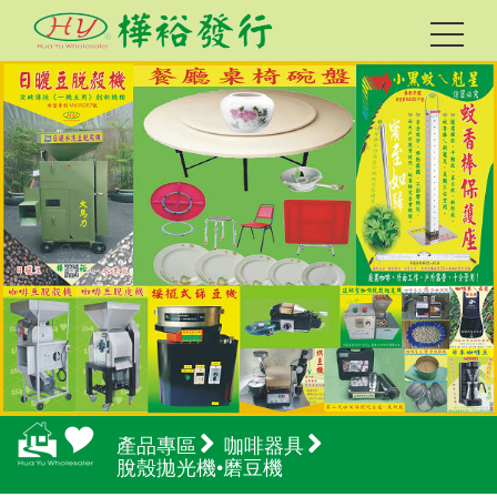
產品專區
咖啡器具
脫殼拋光機•磨豆機