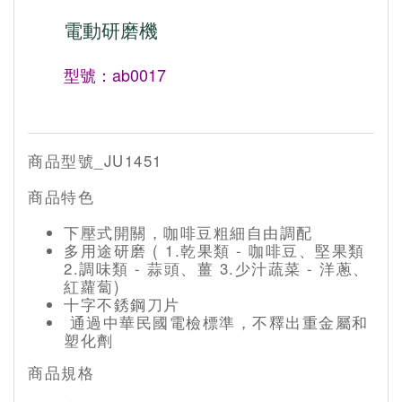
電動研磨機
型號：ab0017
商品型號_JU1451
商品特色
下壓式開關，咖啡豆粗細自由調配
多用途研磨 ( 1.乾果類 - 咖啡豆、堅果類
2.調味類 - 蒜頭、薑 3.少汁蔬菜 - 洋蔥、
紅蘿蔔)
十字不銹鋼刀片
通過中華民國電檢標準，不釋出重金屬和
塑化劑
商品規格