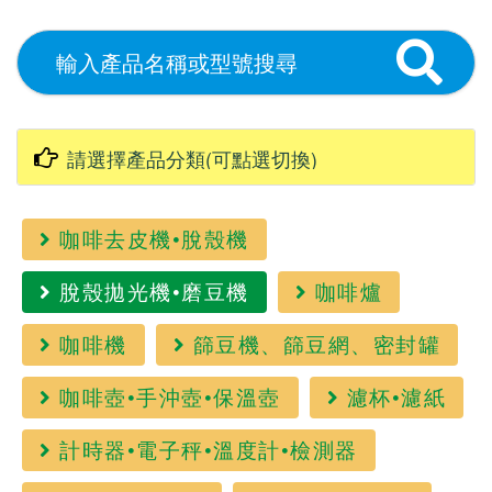
咖啡去皮機•脫殼機
脫殼拋光機•磨豆機
咖啡爐
咖啡機
篩豆機、篩豆網、密封罐
咖啡壺•手沖壺•保溫壺
濾杯•濾紙
計時器•電子秤•溫度計•檢測器