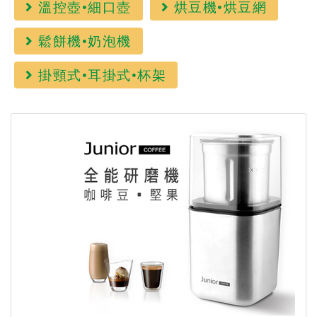
溫控壺•細口壺
烘豆機•烘豆網
鬆餅機•奶泡機
掛頸式•耳掛式•杯架