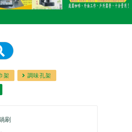
巾架
調味孔架
鍋刷