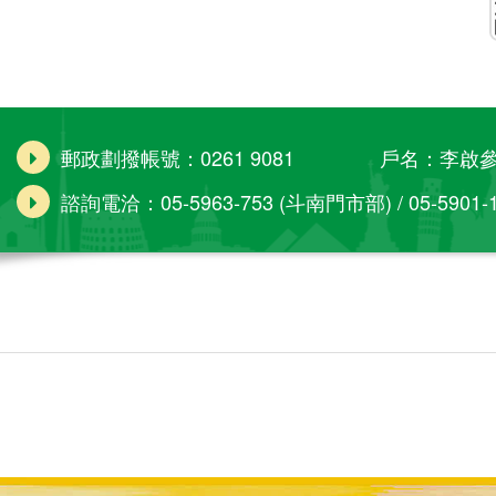
郵政劃撥帳號：0261 9081 戶名：李啟
諮詢電洽：05-5963-753 (斗南門市部) / 05-5901