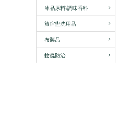
冰品原料\調味香料
旅宿盥洗用品
布製品
蚊蟲防治