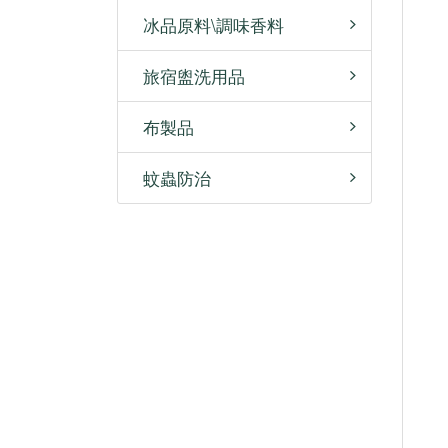
冰品原料\調味香料
旅宿盥洗用品
布製品
蚊蟲防治