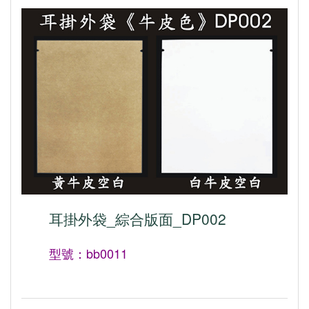
耳掛外袋_綜合版面_DP002
型號：bb0011