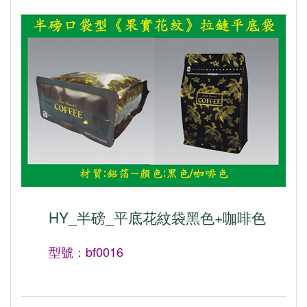
HY_半磅_平底花紋袋黑色+咖啡色
型號：bf0016