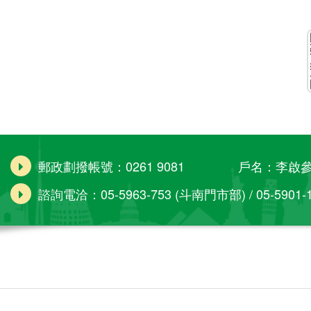
郵政劃撥帳號：0261 9081 戶名：李啟
諮詢電洽：05-5963-753 (斗南門市部) / 05-5901