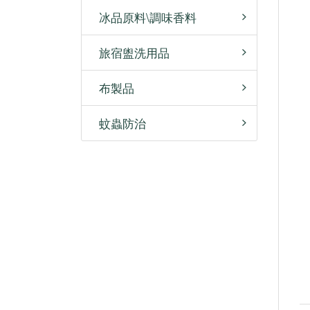
冰品原料\調味香料
旅宿盥洗用品
布製品
蚊蟲防治