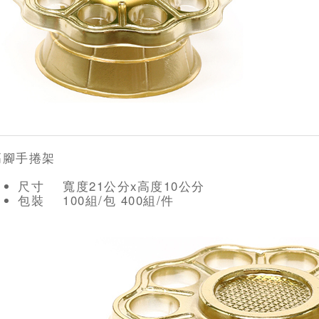
高腳手捲架
尺寸 寬度21公分x高度10公分
包裝 100組/包 400組/件