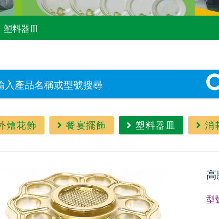
塑料器皿
外燴花飾
餐宴擺飾
塑料器皿
消
高
型號