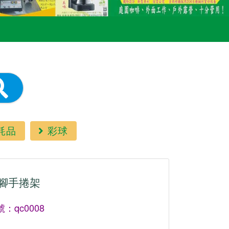
耗品
彩球
腳手捲架
：qc0008