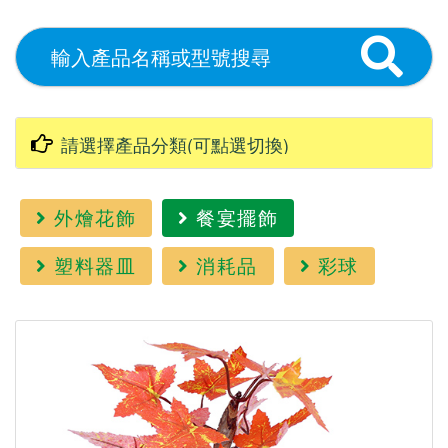
外燴花飾
餐宴擺飾
塑料器皿
消耗品
彩球