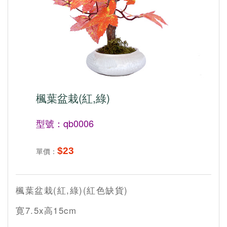
楓葉盆栽(紅,綠)
型號：qb0006
$23
單價：
楓葉盆栽(紅,綠)(紅色缺貨)
寛7.5x高15cm