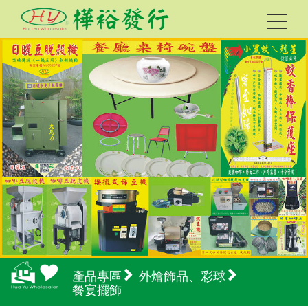
產品專區
外燴飾品、彩球
餐宴擺飾