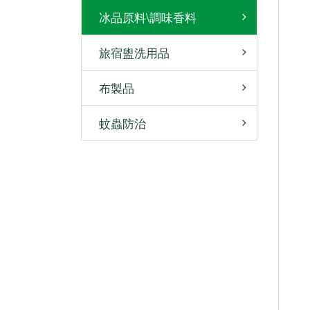
冰品原料\調味香料
旅宿盥洗用品
布製品
蚊蟲防治