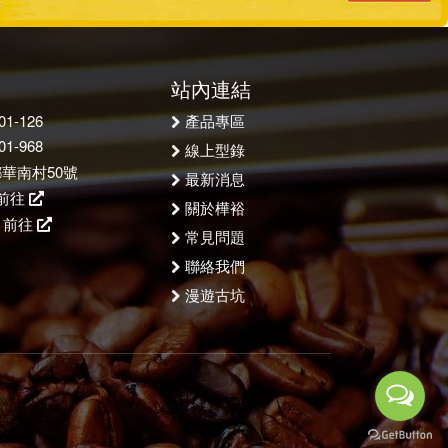
站內連結
產品專區
1-126
1-968
線上型錄
華南村50號
最新消息
前往
關於樺裕
：
前往
常見問題
聯絡我們
漫遊古坑