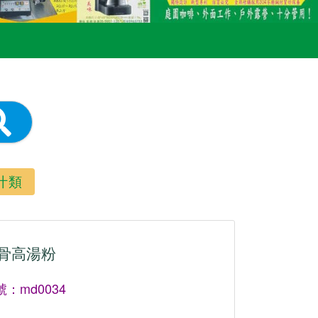
汁類
骨高湯粉
：md0034