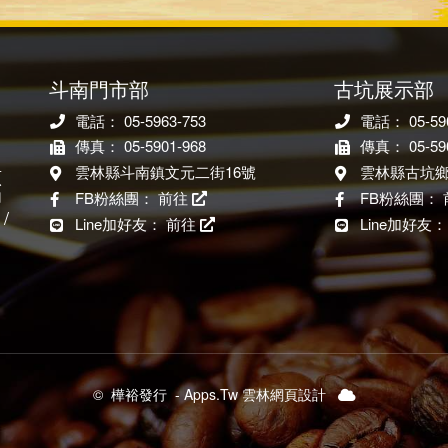
斗南門市部
古坑展示部
電話： 05-5963-753
電話： 05-590
傳真： 05-5901-968
傳真： 05-590
雲林縣斗南鎮文元二街16號
雲林縣古坑鄉
原
印
FB粉絲團：
前往
FB粉絲團：
/
Line加好友：
前往
Line加好友
山
©
樺裕發行
-
Apps.Tw 雲林網頁設計