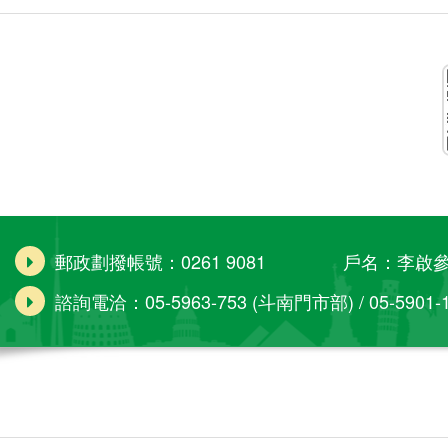
郵政劃撥帳號：0261 9081 戶名：李啟
諮詢電洽：05-5963-753 (斗南門市部) / 05-5901