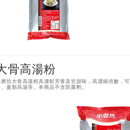
大骨高湯粉
小磨坊大骨高湯粉具濃郁芳香及甘甜味，高濃縮倍數，可
湯、羹類高湯等。本商品不含防腐劑。