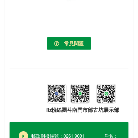
常見問題
fb粉絲團
斗南門市部
古坑展示部
郵政劃撥帳號：0261 9081 戶名：