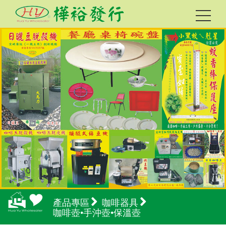
產品專區
咖啡器具
咖啡壺•手沖壺•保溫壺