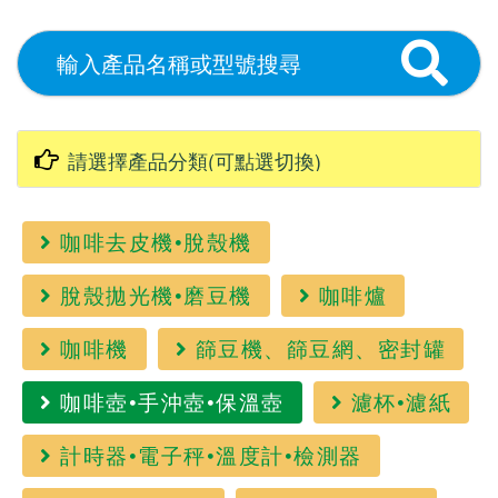
咖啡去皮機•脫殼機
脫殼拋光機•磨豆機
咖啡爐
咖啡機
篩豆機、篩豆網、密封罐
咖啡壺•手沖壺•保溫壺
濾杯•濾紙
計時器•電子秤•溫度計•檢測器