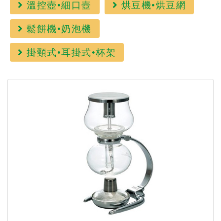
溫控壺•細口壺
烘豆機•烘豆網
鬆餅機•奶泡機
掛頸式•耳掛式•杯架