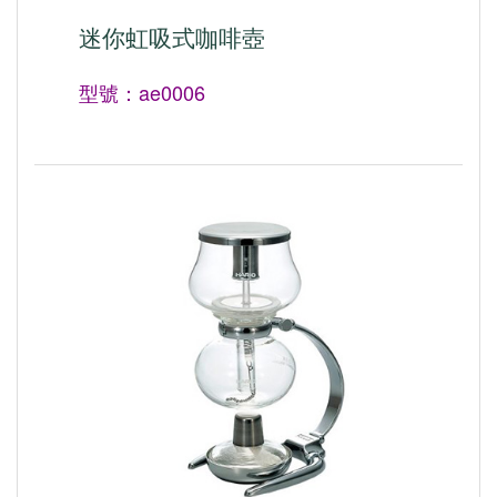
迷你虹吸式咖啡壺
型號：ae0006