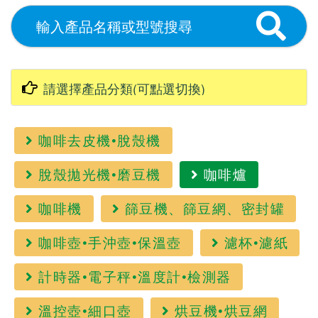
咖啡去皮機•脫殼機
脫殼拋光機•磨豆機
咖啡爐
咖啡機
篩豆機、篩豆網、密封罐
咖啡壺•手沖壺•保溫壺
濾杯•濾紙
計時器•電子秤•溫度計•檢測器
溫控壺•細口壺
烘豆機•烘豆網