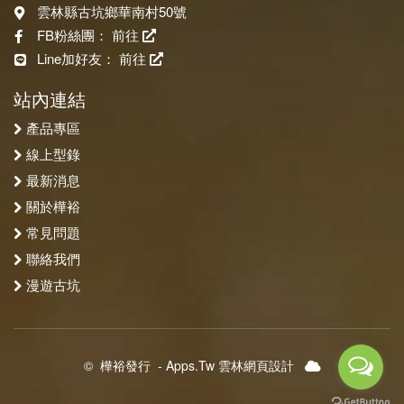
雲林縣古坑鄉華南村50號
FB粉絲團：
前往
Line加好友：
前往
站內連結
產品專區
線上型錄
最新消息
關於樺裕
常見問題
聯絡我們
漫遊古坑
©
樺裕發行
-
Apps.Tw 雲林網頁設計