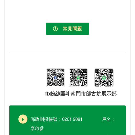
常見問題
fb粉絲團
斗南門市部
古坑展示部
郵政劃撥帳號：0261 9081 戶名：
李啟參