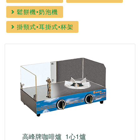
鬆餅機•奶泡機
掛頸式•耳掛式•杯架
高峰牌咖啡爐_1心1爐