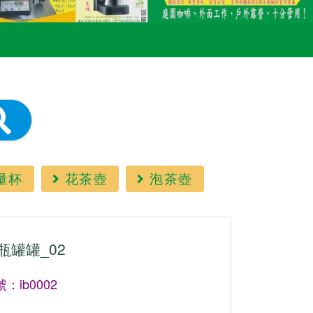
量杯
花茶壺
泡茶壺
瓶罐罐_02
：ib0002