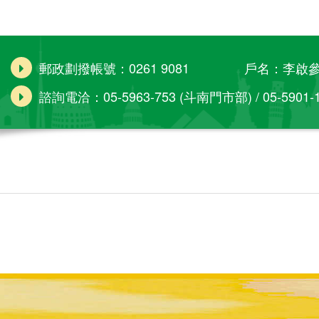
郵政劃撥帳號：0261 9081 戶名：李啟
諮詢電洽：05-5963-753 (斗南門市部) / 05-5901