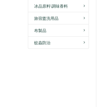
冰品原料\調味香料
旅宿盥洗用品
布製品
蚊蟲防治