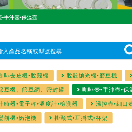
壺•手沖壺•保溫壺
咖啡去皮機•脫殼機
脫殼拋光機•磨豆機
篩豆機、篩豆網、密封罐
咖啡壺•手沖壺•保
計時器•電子秤•溫度計•檢測器
溫控壺•細口
鬆餅機•奶泡機
掛頸式•耳掛式•杯架