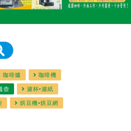
咖啡爐
咖啡機
溫壺
濾杯•濾紙
壺
烘豆機•烘豆網