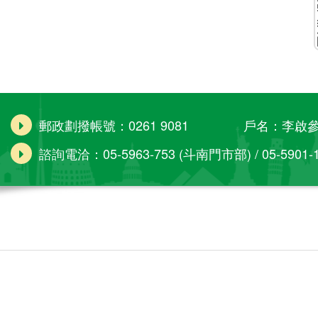
郵政劃撥帳號：0261 9081 戶名：李啟
諮詢電洽：05-5963-753 (斗南門市部) / 05-5901