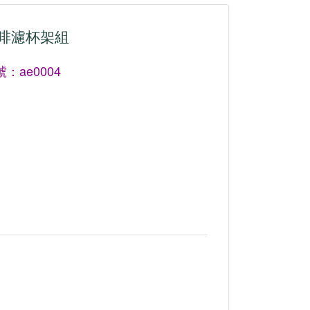
啡濾杯架組
：ae0004