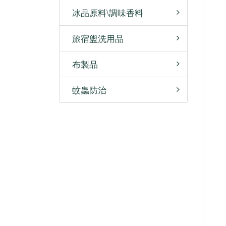
冰品原料\調味香料
旅宿盥洗用品
布製品
蚊蟲防治