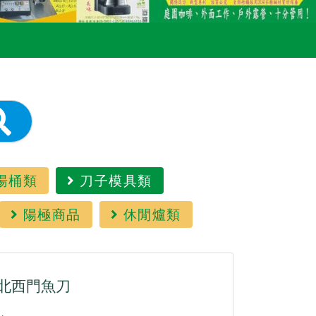
湯桶類
刀子模具類
陽極商品
休閒爐類
北西門魚刀