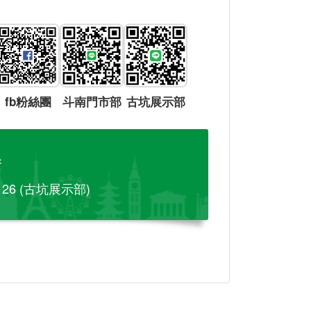
fb粉絲團
斗南門市部
古坑展示部
參
-126 (古坑展示部)