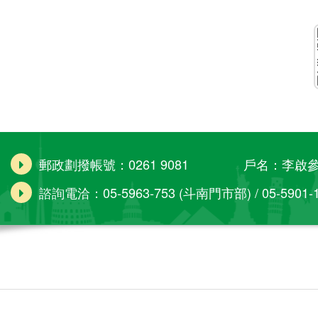
郵政劃撥帳號：0261 9081 戶名：李啟
諮詢電洽：05-5963-753 (斗南門市部) / 05-5901