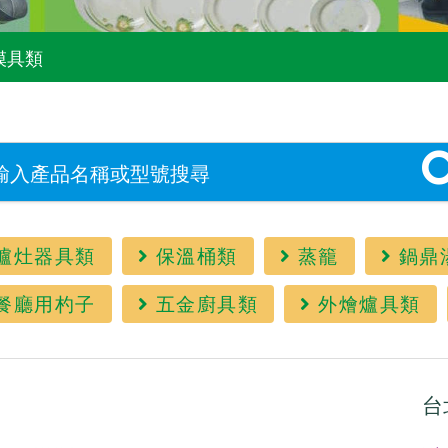
模具類
爐灶器具類
保溫桶類
蒸籠
鍋鼎
餐廳用杓子
五金廚具類
外燴爐具類
台