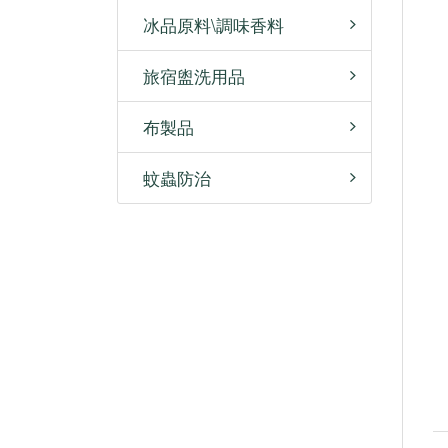
冰品原料\調味香料
旅宿盥洗用品
布製品
蚊蟲防治