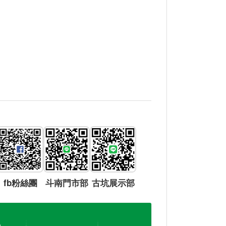
fb粉絲團
斗南門市部
古坑展示部
參