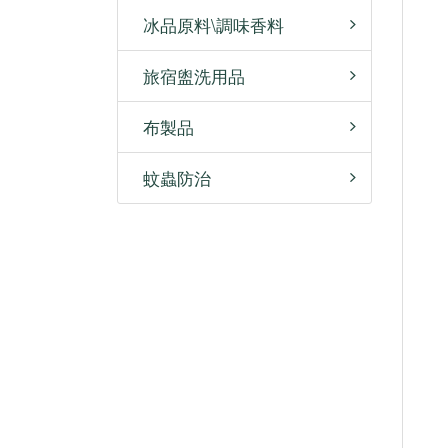
冰品原料\調味香料
旅宿盥洗用品
布製品
蚊蟲防治