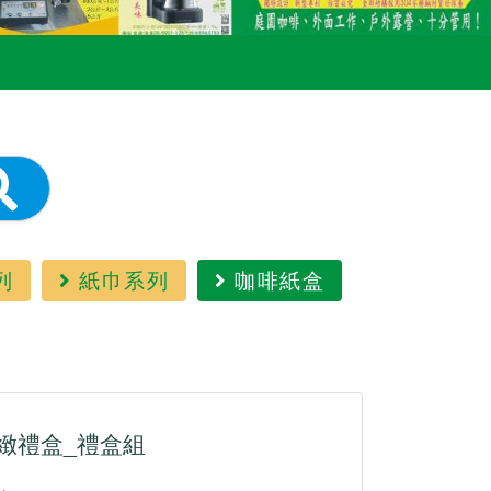
列
紙巾系列
咖啡紙盒
緻禮盒_禮盒組