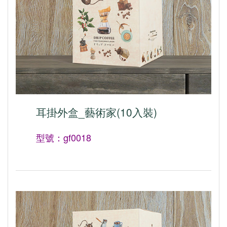
耳掛外盒_藝術家(10入裝)
型號：gf0018