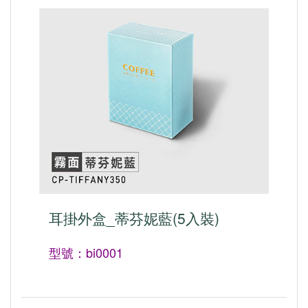
耳掛外盒_蒂芬妮藍(5入裝)
型號：bi0001