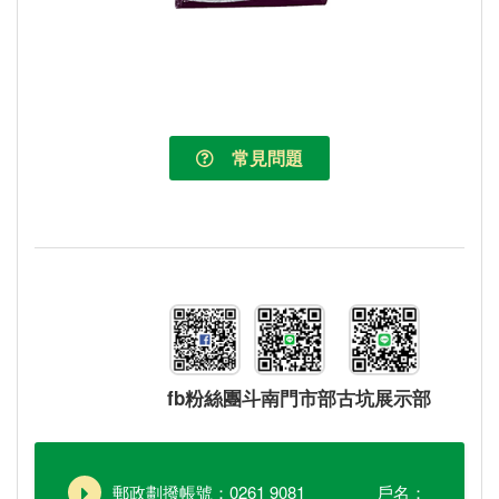
常見問題
fb粉絲團
斗南門市部
古坑展示部
郵政劃撥帳號：0261 9081 戶名：