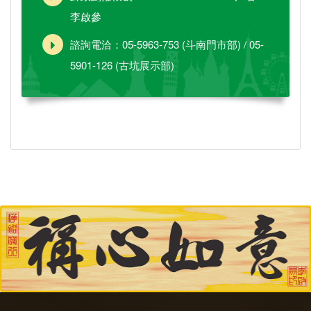
李啟參
諮詢電洽：05-5963-753 (斗南門市部) / 05-
5901-126 (古坑展示部)