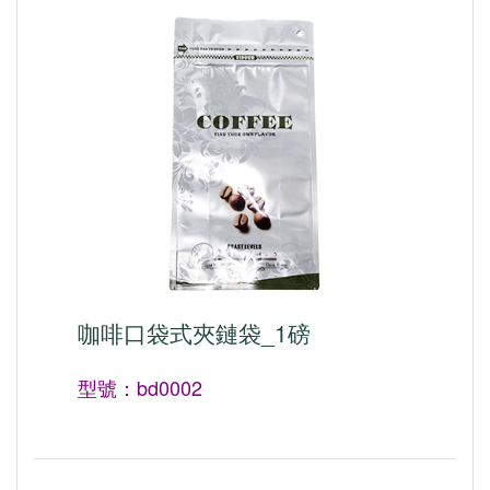
咖啡口袋式夾鏈袋_1磅
型號：bd0002