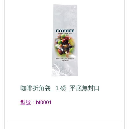
咖啡折角袋_１磅_平底無封口
型號：bf0001