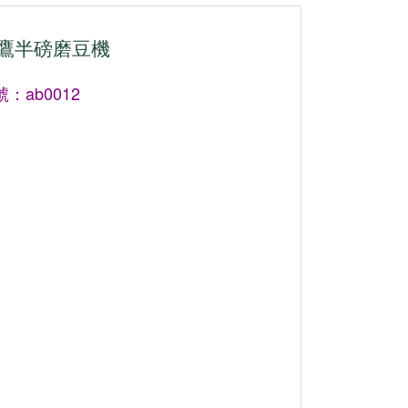
鷹半磅磨豆機
：ab0012