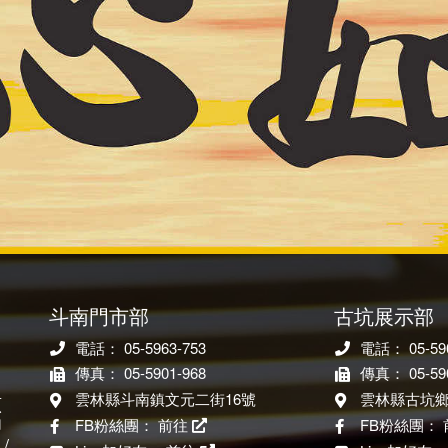
斗南門市部
古坑展示部
電話： 05-5963-753
電話： 05-590
傳真： 05-5901-968
傳真： 05-590
雲林縣斗南鎮文元二街16號
雲林縣古坑鄉
原
印
FB粉絲團：
前往
FB粉絲團：
/