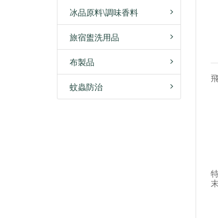
冰品原料\調味香料
旅宿盥洗用品
布製品
蚊蟲防治