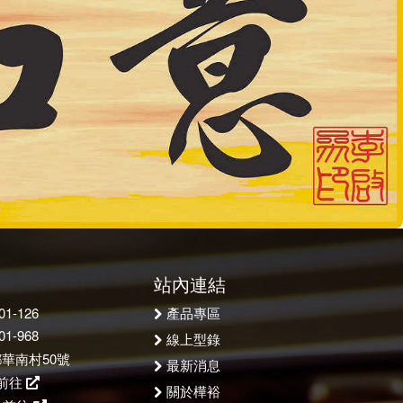
站內連結
產品專區
1-126
1-968
線上型錄
華南村50號
最新消息
前往
關於樺裕