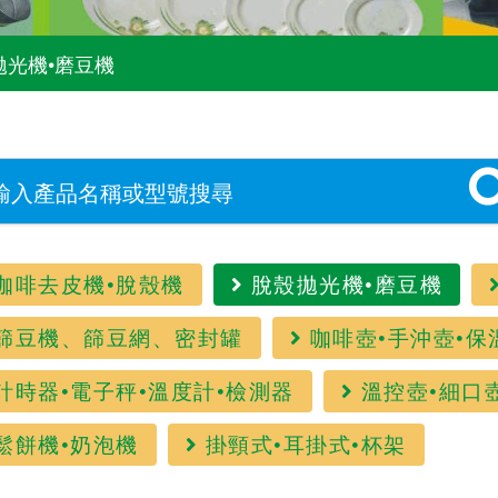
拋光機•磨豆機
咖啡去皮機•脫殼機
脫殼拋光機•磨豆機
篩豆機、篩豆網、密封罐
咖啡壺•手沖壺•保
計時器•電子秤•溫度計•檢測器
溫控壺•細口
鬆餅機•奶泡機
掛頸式•耳掛式•杯架