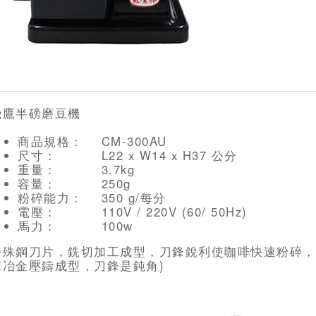
飛鷹半磅磨豆機
商品規格： CM-300AU
尺寸： L22 x W14 x H37 公分
重量： 3.7kg
容量： 250g
粉碎能力： 350 g/每分
電壓： 110V / 220V (60/ 50Hz)
馬力： 100w
特殊鋼刀片，銑切加工成型，刀鋒銳利使咖啡快速粉碎，
末冶金壓鑄成型，刀鋒是鈍角)