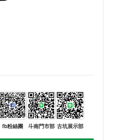
fb粉絲團
斗南門市部
古坑展示部