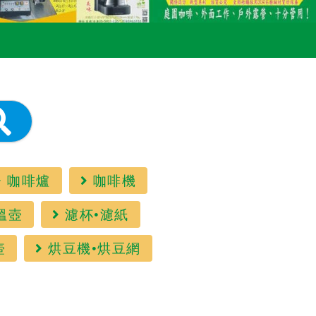
咖啡爐
咖啡機
溫壺
濾杯•濾紙
壺
烘豆機•烘豆網