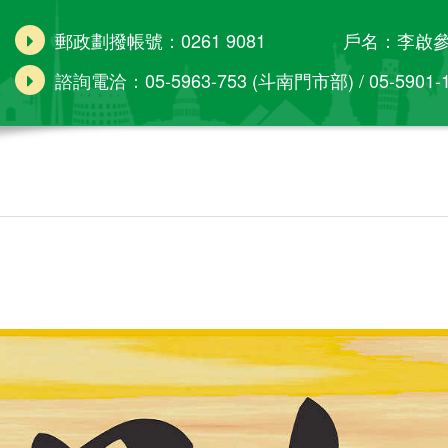
郵政劃撥帳號：0261 9081 戶名：李啟
諮詢電洽：05-5963-753 (斗南門市部) / 05-5901