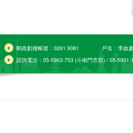
郵政劃撥帳號：0261 9081 戶名：李啟
諮詢電洽：05-5963-753 (斗南門市部) / 05-5901