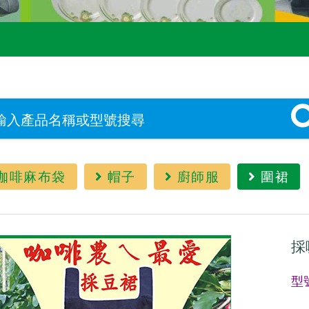
咖啡麻布袋
帽子
廚師服
圍裙
採
型號