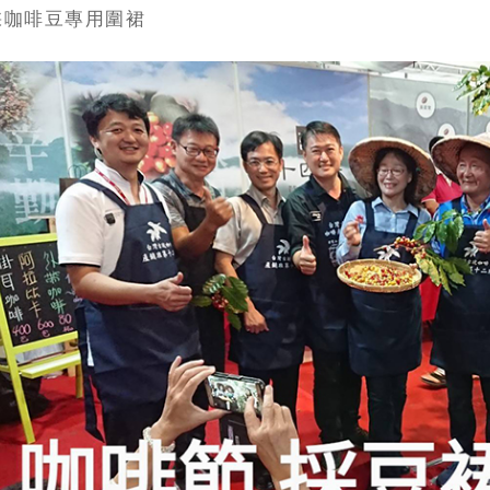
採咖啡豆專用圍裙