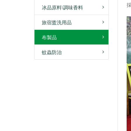
冰品原料\調味香料
旅宿盥洗用品
布製品
蚊蟲防治