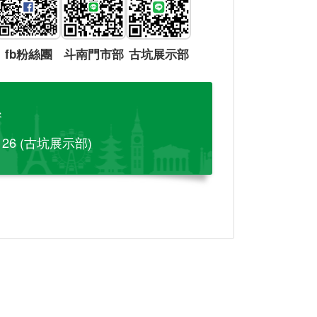
fb粉絲團
斗南門市部
古坑展示部
參
-126 (古坑展示部)