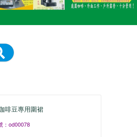
咖啡豆專用圍裙
：od00078