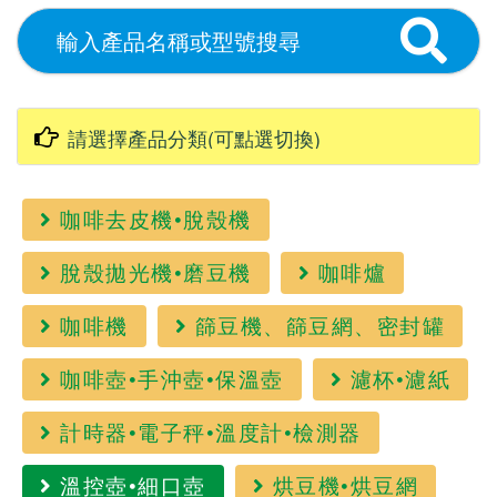
咖啡去皮機•脫殼機
脫殼拋光機•磨豆機
咖啡爐
咖啡機
篩豆機、篩豆網、密封罐
咖啡壺•手沖壺•保溫壺
濾杯•濾紙
計時器•電子秤•溫度計•檢測器
溫控壺•細口壺
烘豆機•烘豆網