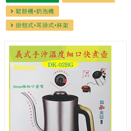
鬆餅機•奶泡機
掛頸式•耳掛式•杯架