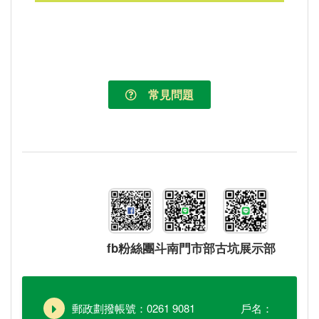
常見問題
fb粉絲團
斗南門市部
古坑展示部
郵政劃撥帳號：0261 9081 戶名：