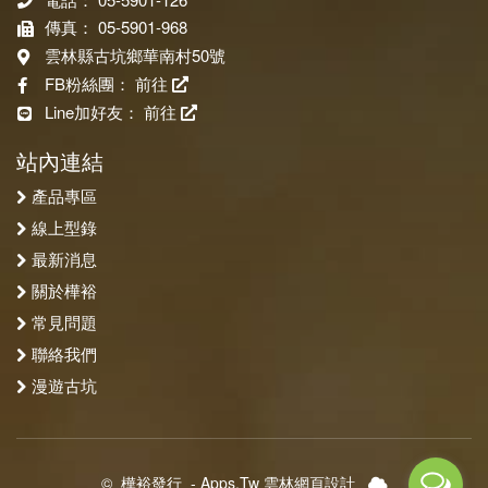
傳真： 05-5901-968
雲林縣古坑鄉華南村50號
FB粉絲團：
前往
Line加好友：
前往
站內連結
產品專區
線上型錄
最新消息
關於樺裕
常見問題
聯絡我們
漫遊古坑
©
樺裕發行
-
Apps.Tw 雲林網頁設計