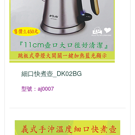
細口快煮壺_DK02BG
型號：aj0007