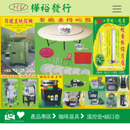
產品專區
咖啡器具
溫控壺•細口壺