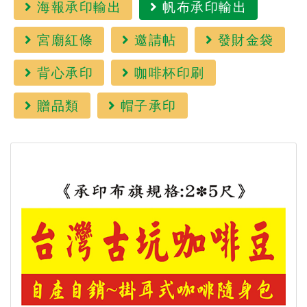
海報承印輸出
帆布承印輸出
宮廟紅條
邀請帖
發財金袋
背心承印
咖啡杯印刷
贈品類
帽子承印