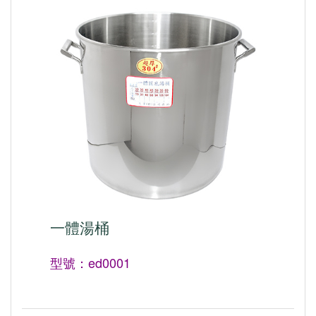
一體湯桶
型號：ed0001