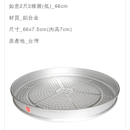
如意2尺2粿層(低)_66cm
材質_鋁合金
尺寸_66x7.5cm(內高7cm)
原產地_台灣