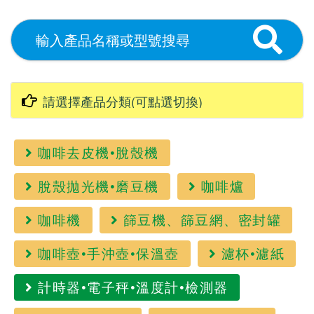
咖啡去皮機•脫殼機
脫殼拋光機•磨豆機
咖啡爐
咖啡機
篩豆機、篩豆網、密封罐
咖啡壺•手沖壺•保溫壺
濾杯•濾紙
計時器•電子秤•溫度計•檢測器