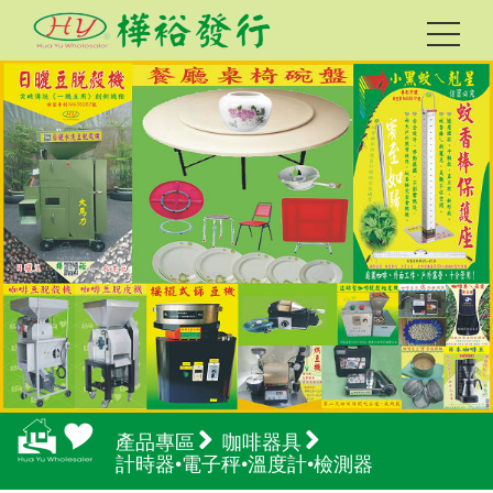
產品專區
咖啡器具
計時器•電子秤•溫度計•檢測器