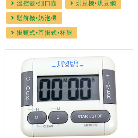
溫控壺•細口壺
烘豆機•烘豆網
鬆餅機•奶泡機
掛頸式•耳掛式•杯架