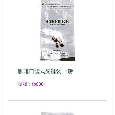
咖啡口袋式夾鏈袋_1磅
型號：fb0001