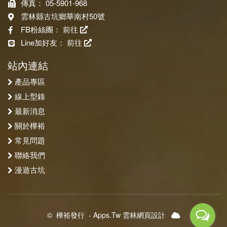
傳真： 05-5901-968
雲林縣古坑鄉華南村50號
FB粉絲團：
前往
Line加好友：
前往
站內連結
產品專區
線上型錄
最新消息
關於樺裕
常見問題
聯絡我們
漫遊古坑
©
樺裕發行
-
Apps.Tw 雲林網頁設計