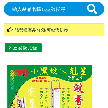
蚊蟲防治類