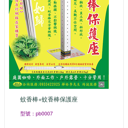
蚊香棒+蚊香棒保護座
型號：pb0007