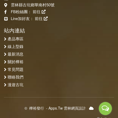
雲林縣古坑鄉華南村50號
FB粉絲團：
前往
Line加好友：
前往
站內連結
產品專區
線上型錄
最新消息
關於樺裕
常見問題
聯絡我們
漫遊古坑
©
樺裕發行
-
Apps.Tw 雲林網頁設計