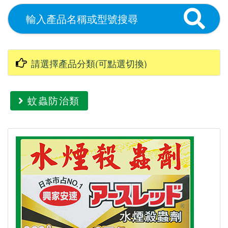
蚊蟲防治類