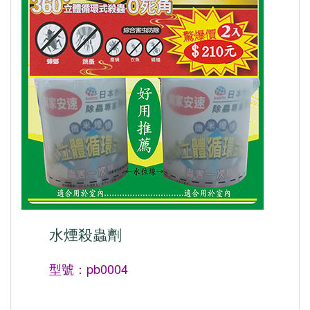
水煙殺蟲劑
型號：pb0004