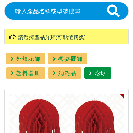
外燴花飾
餐宴擺飾
塑料器皿
消耗品
彩球