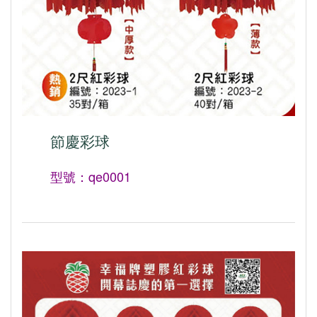
節慶彩球
型號：qe0001